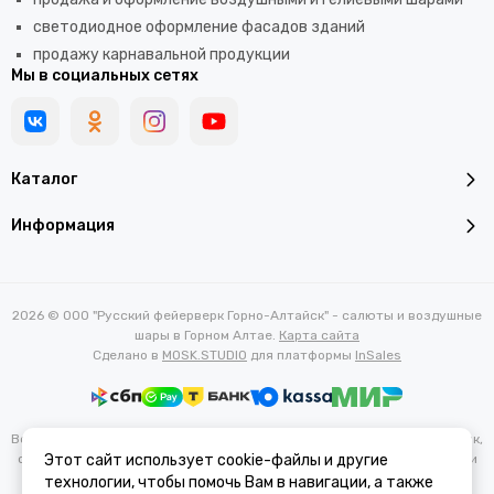
светодиодное оформление фасадов зданий
продажу карнавальной продукции
Мы в социальных сетях
Каталог
Информация
2026 © ООО "Русский фейерверк Горно-Алтайск" - салюты и воздушные
шары в Горном Алтае.
Карта сайта
Сделано в
MOSK.STUDIO
для платформы
InSales
Вся представленная на сайте информация, касающаяся характеристик,
стоимости товаров и услуг, носит информационный характер и ни при
Этот сайт использует cookie-файлы и другие
каких условиях не является публичной офертой, определяемой
технологии, чтобы помочь Вам в навигации, а также