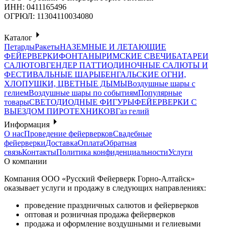
ИНН: 0411165496
ОГРЮЛ: 11304110034080
Каталог
Петарды
Ракеты
НАЗЕМНЫЕ И ЛЕТАЮЩИЕ
ФЕЙЕРВЕРКИ
ФОНТАНЫ
РИМСКИЕ СВЕЧИ
БАТАРЕИ
САЛЮТОВ
ГЕНДЕР ПАТТИ
ОДИНОЧНЫЕ САЛЮТЫ И
ФЕСТИВАЛЬНЫЕ ШАРЫ
БЕНГАЛЬСКИЕ ОГНИ,
ХЛОПУШКИ, ЦВЕТНЫЕ ДЫМЫ
Воздушные шары с
гелием
Воздушные шары по событиям
Популярные
товары
СВЕТОДИОДНЫЕ ФИГУРЫ
ФЕЙЕРВЕРКИ С
ВЫЕЗДОМ ПИРОТЕХНИКОВ
Газ гелий
Информация
О нас
Проведение фейерверков
Свадебные
фейерверки
Доставка
Оплата
Обратная
связь
Контакты
Политика конфиденциальности
Услуги
О компании
Компания ООО «Русский Фейерверк Горно-Алтайск»
оказывает услуги и продажу в следующих направлениях:
проведение праздничных салютов и фейерверков
оптовая и розничная продажа фейерверков
продажа и оформление воздушными и гелиевыми