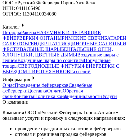
ООО «Русский Фейерверк Горно-Алтайск»
ИНН: 0411165496
ОГРЮЛ: 11304110034080
Каталог
Петарды
Ракеты
НАЗЕМНЫЕ И ЛЕТАЮЩИЕ
ФЕЙЕРВЕРКИ
ФОНТАНЫ
РИМСКИЕ СВЕЧИ
БАТАРЕИ
САЛЮТОВ
ГЕНДЕР ПАТТИ
ОДИНОЧНЫЕ САЛЮТЫ И
ФЕСТИВАЛЬНЫЕ ШАРЫ
БЕНГАЛЬСКИЕ ОГНИ,
ХЛОПУШКИ, ЦВЕТНЫЕ ДЫМЫ
Воздушные шары с
гелием
Воздушные шары по событиям
Популярные
товары
СВЕТОДИОДНЫЕ ФИГУРЫ
ФЕЙЕРВЕРКИ С
ВЫЕЗДОМ ПИРОТЕХНИКОВ
Газ гелий
Информация
О нас
Проведение фейерверков
Свадебные
фейерверки
Доставка
Оплата
Обратная
связь
Контакты
Политика конфиденциальности
Услуги
О компании
Компания ООО «Русский Фейерверк Горно-Алтайск»
оказывает услуги и продажу в следующих направлениях:
проведение праздничных салютов и фейерверков
оптовая и розничная продажа фейерверков