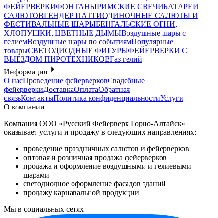
ФЕЙЕРВЕРКИ
ФОНТАНЫ
РИМСКИЕ СВЕЧИ
БАТАРЕИ
САЛЮТОВ
ГЕНДЕР ПАТТИ
ОДИНОЧНЫЕ САЛЮТЫ И
ФЕСТИВАЛЬНЫЕ ШАРЫ
БЕНГАЛЬСКИЕ ОГНИ,
ХЛОПУШКИ, ЦВЕТНЫЕ ДЫМЫ
Воздушные шары с
гелием
Воздушные шары по событиям
Популярные
товары
СВЕТОДИОДНЫЕ ФИГУРЫ
ФЕЙЕРВЕРКИ С
ВЫЕЗДОМ ПИРОТЕХНИКОВ
Газ гелий
Информация
О нас
Проведение фейерверков
Свадебные
фейерверки
Доставка
Оплата
Обратная
связь
Контакты
Политика конфиденциальности
Услуги
О компании
Компания ООО «Русский Фейерверк Горно-Алтайск»
оказывает услуги и продажу в следующих направлениях:
проведение праздничных салютов и фейерверков
оптовая и розничная продажа фейерверков
продажа и оформление воздушными и гелиевыми
шарами
светодиодное оформление фасадов зданий
продажу карнавальной продукции
Мы в социальных сетях