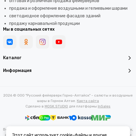
оптовая и розничная продажа фейерверков
продажа и оформление воздушными и гелиевыми шарами
светодиодное оформление фасадов зданий
продажу карнавальной продукции
Мы в социальных сетях
Каталог
Информация
2026 © ООО "Русский фейерверк Горно-Алтайск" - салюты и воздушные
шары в Горном Алтае.
Карта сайта
Сделано в
MOSK.STUDIO
для платформы
InSales
Вся представленная на сайте информация, касающаяся характеристик,
стоимости товаров и услуг, носит информационный характер и ни при
Этот сайт использует cookie-файлы и другие