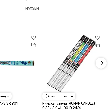
MAXSEM
 видео
Смотреть видео
1 050 ₽
1 
Ледышка 0,8"х8 SR 901
Римская свеча (ROMAN CANDLE)
Ка
0,8" х 8 GWL-0010 24/4