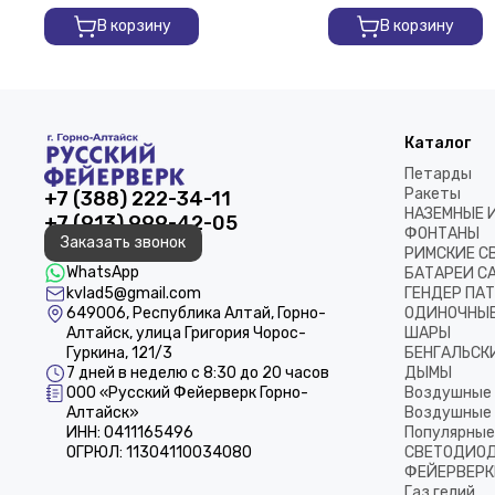
В корзину
В корзину
Каталог
Петарды
Ракеты
+7 (388) 222-34-11
НАЗЕМНЫЕ 
+7 (913) 999-42-05
ФОНТАНЫ
Заказать звонок
РИМСКИЕ С
WhatsApp
БАТАРЕИ С
kvlad5@gmail.com
ГЕНДЕР ПА
649006, Республика Алтай, Горно-
ОДИНОЧНЫЕ
Алтайск, улица Григория Чорос-
ШАРЫ
Гуркина, 121/3
БЕНГАЛЬСКИ
7 дней в неделю с 8:30 до 20 часов
ДЫМЫ
ООО «Русский Фейерверк Горно-
Воздушные 
Алтайск»
Воздушные 
ИНН: 0411165496
Популярные
ОГРЮЛ: 11304110034080
СВЕТОДИОД
ФЕЙЕРВЕРК
Газ гелий