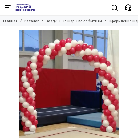
Воздушные шары по событиям
Главная
Каталог
Воздушные шары по событиям
Оформление ша
Смотреть все товары
Шары на 1 годик
Шары на 23 февраля
Шары на 8 марта
Шары выписка роддом
Для девочки шары
Для мальчик шары
Шары для женщины
Шары для мужчины
Выпускной школа
Выпускной детский сад
Оформление шарами