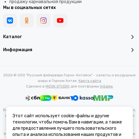
продажу карнавальной продукции
Мы в социальных сетях
Каталог
Информация
2026 © ООО "Русский фейерверк Горно-Алтайск" - салюты и воздушные
шары в Горном Алтае.
Карта сайта
Сделано в
MOSK.STUDIO
для платформы
InSales
Вся представленная на сайте информация, касающаяся характеристик,
стоимости товаров и услуг, носит информационный характер и ни при
Этот сайт использует cookie-файлы и другие
каких условиях не является публичной офертой, определяемой
технологии, чтобы помочь Вам в навигации, а также
положениями Статьи 437(2) Гражданского кодекса РФ.
для предоставления лучшего пользовательского
Instagram — проект Meta Platforms Inc., деятельность которой в России
опыта и анализа использования наших продуктов и