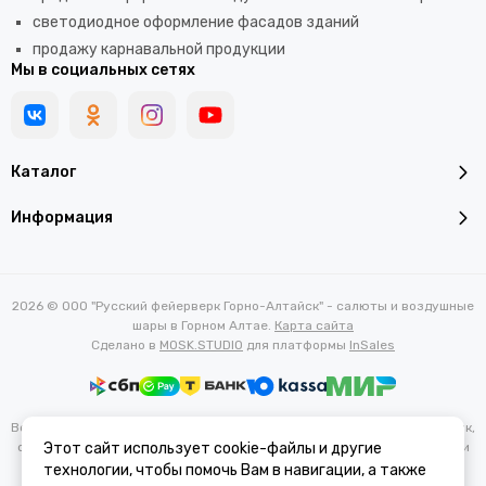
светодиодное оформление фасадов зданий
продажу карнавальной продукции
Мы в социальных сетях
Каталог
Информация
2026 © ООО "Русский фейерверк Горно-Алтайск" - салюты и воздушные
шары в Горном Алтае.
Карта сайта
Сделано в
MOSK.STUDIO
для платформы
InSales
Вся представленная на сайте информация, касающаяся характеристик,
стоимости товаров и услуг, носит информационный характер и ни при
Этот сайт использует cookie-файлы и другие
каких условиях не является публичной офертой, определяемой
технологии, чтобы помочь Вам в навигации, а также