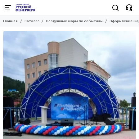
Воздушные шары по событиям
Главная
Каталог
Воздушные шары по событиям
Оформление ша
Смотреть все товары
Шары на 1 годик
Шары на 23 февраля
Шары на 8 марта
Шары выписка роддом
Для девочки шары
Для мальчик шары
Шары для женщины
Шары для мужчины
Выпускной школа
Выпускной детский сад
Оформление шарами