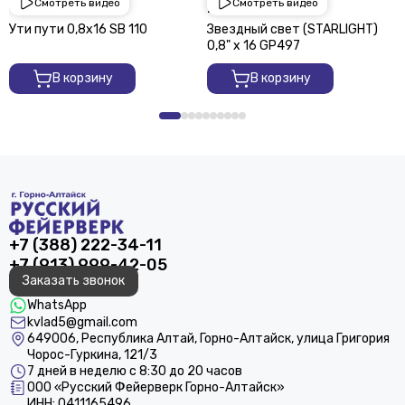
Смотреть видео
Смотреть видео
1 950 ₽
2 250 ₽
Ути пути 0,8х16 SВ 110
Звездный свет (STARLIGHT)
0,8" х 16 GP497
В корзину
В корзину
+7 (388) 222-34-11
+7 (913) 999-42-05
Заказать звонок
WhatsApp
kvlad5@gmail.com
649006, Республика Алтай, Горно-Алтайск, улица Григория
Чорос-Гуркина, 121/3
7 дней в неделю с 8:30 до 20 часов
ООО «Русский Фейерверк Горно-Алтайск»
ИНН: 0411165496