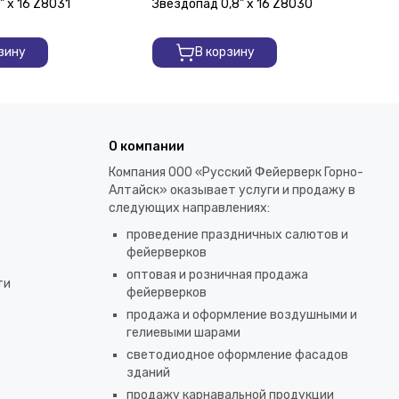
" х 16 Z8031
Звездопад 0,8" х 16 Z8030
Ма
зину
В корзину
О компании
Компания ООО «Русский Фейерверк Горно-
Алтайск» оказывает услуги и продажу в
следующих направлениях:
проведение праздничных салютов и
фейерверков
оптовая и розничная продажа
ти
фейерверков
продажа и оформление воздушными и
гелиевыми шарами
светодиодное оформление фасадов
зданий
продажу карнавальной продукции