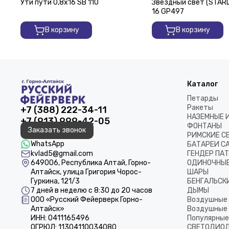
Ути пути 0,8х16 SВ 110
Звездный свет (STARLI
16 GP497
В корзину
В корзину
Каталог
Петарды
Ракеты
+7 (388) 222-34-11
НАЗЕМНЫЕ 
+7 (913) 999-42-05
ФОНТАНЫ
Заказать звонок
РИМСКИЕ С
WhatsApp
БАТАРЕИ С
kvlad5@gmail.com
ГЕНДЕР ПА
649006, Республика Алтай, Горно-
ОДИНОЧНЫЕ
Алтайск, улица Григория Чорос-
ШАРЫ
Гуркина, 121/3
БЕНГАЛЬСКИ
7 дней в неделю с 8:30 до 20 часов
ДЫМЫ
ООО «Русский Фейерверк Горно-
Воздушные 
Алтайск»
Воздушные 
ИНН: 0411165496
Популярные
ОГРЮЛ: 11304110034080
СВЕТОДИОД