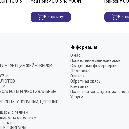
GHT) 0,8" х
Мед Honey 0,8" х 16 M0841
Горизонт 0,8
В корзину
В кор
Информация
О нас
Проведение фейерверков
И ЛЕТАЮЩИЕ ФЕЙЕРВЕРКИ
Свадебные фейерверки
Доставка
ВЕЧИ
Оплата
АЛЮТОВ
Обратная связь
ТТИ
Контакты
 САЛЮТЫ И ФЕСТИВАЛЬНЫЕ
Политика конфиденциальнос
Услуги
Е ОГНИ, ХЛОПУШКИ, ЦВЕТНЫЕ
шары с гелием
шары по событиям
 товары
НЫЕ ФИГУРЫ