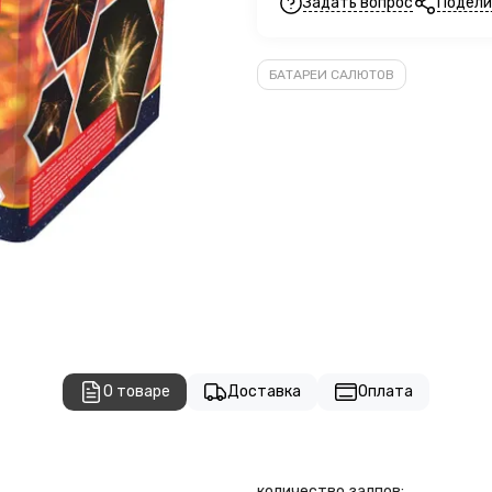
Задать вопрос
Подели
БАТАРЕИ САЛЮТОВ
О товаре
Доставка
Оплата
количество залпов: