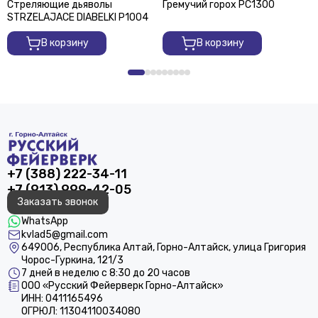
Стреляющие дьяволы
Гремучий горох РС1300
STRZELAJACE DIABELKI P1004
В корзину
В корзину
+7 (388) 222-34-11
+7 (913) 999-42-05
Заказать звонок
WhatsApp
kvlad5@gmail.com
649006, Республика Алтай, Горно-Алтайск, улица Григория
Чорос-Гуркина, 121/3
7 дней в неделю с 8:30 до 20 часов
ООО «Русский Фейерверк Горно-Алтайск»
ИНН: 0411165496
ОГРЮЛ: 11304110034080