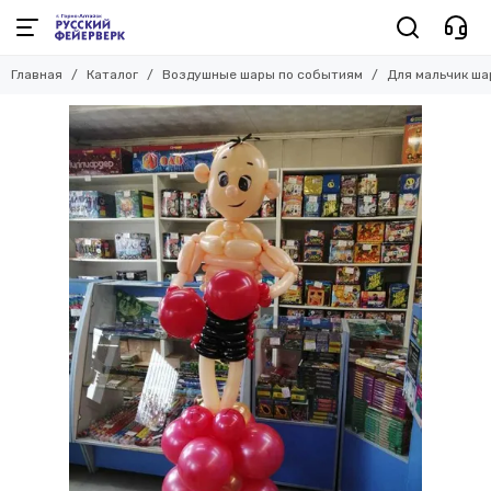
Воздушные шары по событиям
Главная
Каталог
Воздушные шары по событиям
Для мальчик ш
Смотреть все товары
Шары на 1 годик
Шары на 23 февраля
Шары на 8 марта
Шары выписка роддом
Для девочки шары
Для мальчик шары
Шары для женщины
Шары для мужчины
Выпускной школа
Выпускной детский сад
Оформление шарами