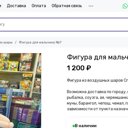
и
Доставка
Оплата
Обратная связь
ик шары
Фигура для мальчика №7
Фигура для маль
1 200 ₽
Фигура из воздушных шаров С
Возможна доставка по городу, 
рыбалка, соузга, ая, черемшанк
муны, барангол, чепош, чемал,
зависимости от пункта назнач
В наличии