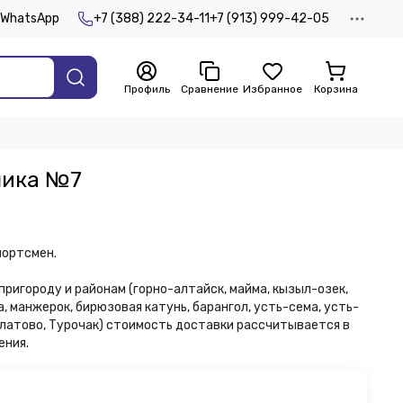
WhatsApp
+7 (388) 222-34-11
+7 (913) 999-42-05
Профиль
Сравнение
Избранное
Корзина
чика №7
портсмен.
пригороду и районам (горно-алтайск, майма, кызыл-озек,
а, манжерок, бирюзовая катунь, барангол, усть-сема, усть-
 платово, Турочак) стоимость доставки рассчитывается в
ения.