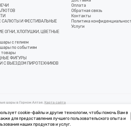
Доставка
ВЕЧИ
Оплата
АЛЮТОВ
Обратная связь
ТТИ
Контакты
 САЛЮТЫ И ФЕСТИВАЛЬНЫЕ
Политика конфиденциальнос
Услуги
Е ОГНИ, ХЛОПУШКИ, ЦВЕТНЫЕ
шары с гелием
шары по событиям
 товары
НЫЕ ФИГУРЫ
И С ВЫЕЗДОМ ПИРОТЕХНИКОВ
ные шары в Горном Алтае.
Карта сайта
ользует cookie-файлы и другие технологии, чтобы помочь Вам в
 также для предоставления лучшего пользовательского опыта и
к, стоимости товаров и услуг, носит информационный характер и ни при 
ьзования наших продуктов и услуг.
ссии запрещена.