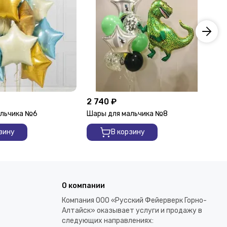
2 740 ₽
4 
альчика №6
Шары для мальчика №8
Ша
зину
В корзину
О компании
Компания ООО «Русский Фейерверк Горно-
Алтайск» оказывает услуги и продажу в
следующих направлениях: