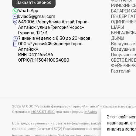
ФОНТАНЫ
Заказать звонок
РИМСКИЕ С
WhatsApp
БАТАРЕИ С
kvlad5@gmail.com
ГЕНДЕР ПА
649006, Республика Алтай, Горно-
ОДИНОЧНЫЕ
Алтайск, улица Григория Чорос-
ШАРЫ
Гуркина, 121/3
БЕНГАЛЬСКИ
7 дней в неделю с 8:30 до 20 часов
ДЫМЫ
ООО «Русский Фейерверк Горно-
Воздушные 
Алтайск»
Воздушные 
ИНН: 0411165496
Популярные
ОГРЮЛ: 11304110034080
СВЕТОДИОД
ФЕЙЕРВЕРК
Газ гелий
2026 © ООО "Русский фейерверк Горно-Алтайск" - салюты и воздуш
Сделано в
MOSK.STUDIO
для платформы
InSales
Этот сайт исп
навигации, а
Вся представленная на сайте информация, касающаяся характеристи
положениями Статьи 437(2) Гражданского кодекса РФ.
анализа испол
Instagram — проект Meta Platforms Inc., деятельность которой в Ро