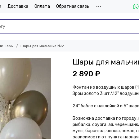
и
Доставка
Оплата
Обратная связь
ик шары
Шары для мальчика №2
Шары для мальчи
2 890 ₽
Фонтан из воздушных шаров (1
Зром золото 3 шт.\12" воздушн
24" баблс с наклейкой и 5" шар
Возможна доставка по городу, 
рыбалка, соузга, ая, черемшанк
муны, барангол, чепош, чемал,
зависимости от пункта назнач