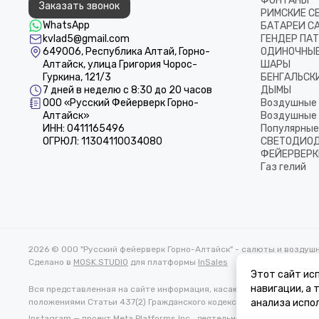
ФОНТАНЫ
Заказать звонок
РИМСКИЕ С
WhatsApp
БАТАРЕИ С
kvlad5@gmail.com
ГЕНДЕР ПА
649006, Республика Алтай, Горно-
ОДИНОЧНЫЕ
Алтайск, улица Григория Чорос-
ШАРЫ
Гуркина, 121/3
БЕНГАЛЬСКИ
7 дней в неделю с 8:30 до 20 часов
ДЫМЫ
ООО «Русский Фейерверк Горно-
Воздушные 
Алтайск»
Воздушные 
ИНН: 0411165496
Популярные
ОГРЮЛ: 11304110034080
СВЕТОДИОД
ФЕЙЕРВЕРК
Газ гелий
2026 © ООО "Русский фейерверк Горно-Алтайск" - салюты и воздуш
Сделано в
MOSK.STUDIO
для платформы
InSales
Этот сайт исп
навигации, а
Вся представленная на сайте информация, касающаяся характеристи
положениями Статьи 437(2) Гражданского кодекса РФ.
анализа испол
Instagram — проект Meta Platforms Inc., деятельность которой в Ро