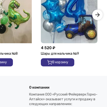
4 520 ₽
3 
альчика №8
Шары для мальчика №9
Ша
зину
В корзину
О компании
Компания ООО «Русский Фейерверк Горно-
Алтайск» оказывает услуги и продажу в
следующих направлениях: