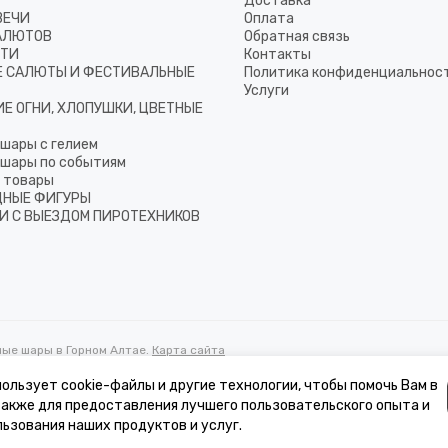
Доставка
ВЕЧИ
Оплата
АЛЮТОВ
Обратная связь
ТТИ
Контакты
 САЛЮТЫ И ФЕСТИВАЛЬНЫЕ
Политика конфиденциальнос
Услуги
Е ОГНИ, ХЛОПУШКИ, ЦВЕТНЫЕ
шары с гелием
шары по событиям
 товары
НЫЕ ФИГУРЫ
И С ВЫЕЗДОМ ПИРОТЕХНИКОВ
ные шары в Горном Алтае.
Карта сайта
ользует cookie-файлы и другие технологии, чтобы помочь Вам в
 также для предоставления лучшего пользовательского опыта и
к, стоимости товаров и услуг, носит информационный характер и ни при 
ьзования наших продуктов и услуг.
ссии запрещена.