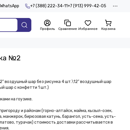
WhatsApp
+7 (388) 222-34-11
+7 (913) 999-42-05
Профиль
Сравнение
Избранное
Корзина
ка №2
2" воздушный шар без рисунка 4 шт.\12" воздушный шар
ый шар с конфетти 1 шт.)
иками на гоузике.
пригороду и районам (горно-алтайск, майма, кызыл-озек,
а, манжерок, бирюзовая катунь, барангол, усть-сема, усть-
 платово, турачак) стоимость доставки рассчитывается в
ения.